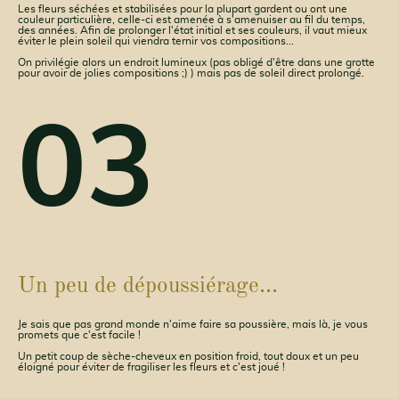
Les fleurs séchées et stabilisées pour la plupart gardent ou ont une
couleur particulière, celle-ci est amenée à s'amenuiser au fil du temps,
des années. Afin de prolonger l'état initial et ses couleurs, il vaut mieux
éviter le plein soleil qui viendra ternir vos compositions...
On privilégie alors un endroit lumineux (pas obligé d'être dans une grotte
pour avoir de jolies compositions ;) ) mais pas de soleil direct prolongé.
03
Un peu de dépoussiérage...
Je sais que pas grand monde n'aime faire sa poussière, mais là, je vous
promets que c'est facile !
Un petit coup de sèche-cheveux en position froid, tout doux et un peu
éloigné pour éviter de fragiliser les fleurs et c'est joué !