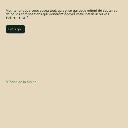
Maintenant que vous savez tout, qu'est ce qui vous retient de sauter sur
de belles compositions qui viendront égayer votre intérieur ou vos
évènements ?
Let's go !
Atelier Amaranthe
8 Place de la Mairie
42 600 LEZIGNEUX
06 14 98 87 50 (premier contact par
SMS svp.)
09 84 74 23 86