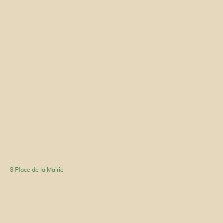
Atelier Amaranthe
8 Place de la Mairie
42 600 LEZIGNEUX
06 14 98 87 50 (premier contact par
SMS svp.)
09 84 74 23 86