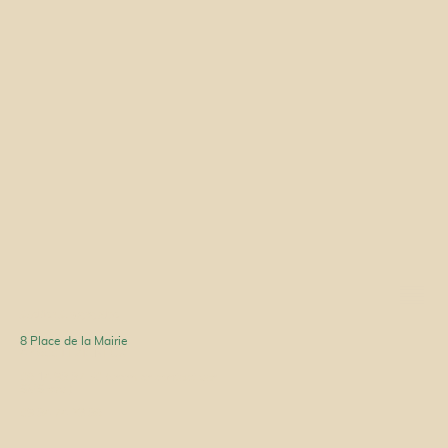
Atelier Amaranthe
8 Place de la Mairie
42 600 LEZIGNEUX
06 14 98 87 50 (premier contact par
SMS svp.)
09 84 74 23 86