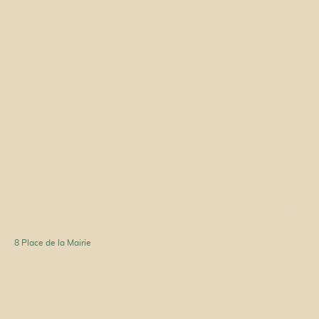
Atelier Amaranthe
8 Place de la Mairie
42 600 LEZIGNEUX
06 14 98 87 50 (premier contact par
SMS svp.)
09 84 74 23 86